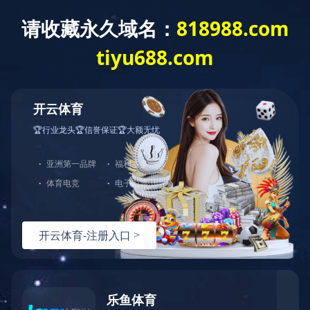
网站首页
公司介绍
新闻动态
您当前的位置：
首页
>
信息公开
>
职位招聘
信息公开
INFORMATION DISCLOSURE
水质检测报告
环境信息公开
职位招聘
通知公告
?
咨询与了解
版权所有 | 世界杯竞猜网站 备案号 |
电 话：0745-2261111
邮 箱：3920878361@qq.com
地 址：湖南省怀化市本业大道89号