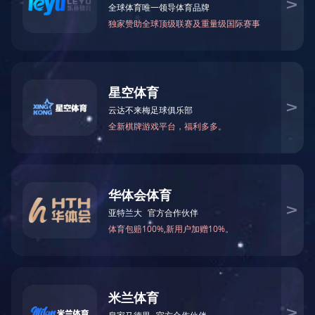
邮 箱：3920878361@qq.com
地 址：湖南省怀化市本业大道89号