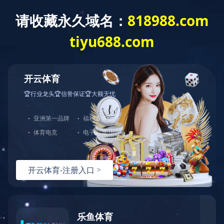
网站首页
公司介绍
新闻动态
您当前的位置：
首页
>
党建工作
>
组织架构
党建工作
世界杯竞猜网站党委
Party bonding work
组织架构
党建阵地
党群活动
工青妇
荣誉鼓励
?
咨询与了解
版权所有 | 世界杯竞猜网站 备案号 |
电 话：0745-2261111