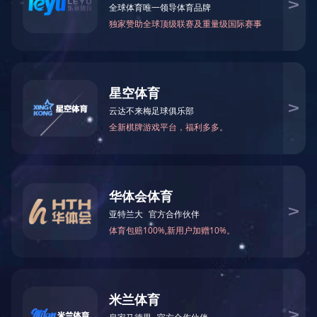
邮 箱：3920878361@qq.com
地 址：湖南省怀化市本业大道89号